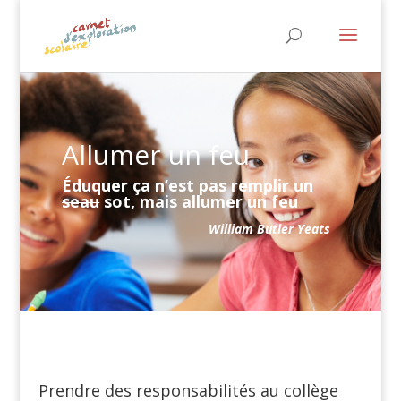
Allumer un feu
Éduquer ça n’est pas remplir un
seau
sot, mais allumer un feu
William Butler Yeats
Prendre des responsabilités au collège