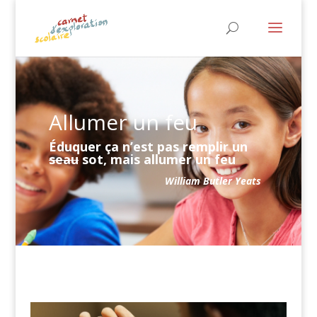
Allumer un feu
Éduquer ça n’est pas remplir un
seau
sot, mais allumer un feu
William Butler Yeats