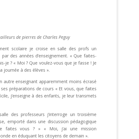
tailleurs de pierres de Charles Peguy
ment scolaire je croise en salle des profs un
ri par des années d’enseignement. « Que faites-
s-je ? « Moi ? Que voulez-vous que je fasse ! Je
 la journée à des élèves ».
e un autre enseignant apparemment moins écrasé
 ses préparations de cours « Et vous, que faites
icile, j’enseigne à des enfants, je leur transmets
alle des professeurs j’interroge un troisième
use, emporté dans une discussion pédagogique
 faites vous ? » « Moi, j’ai une mission
monde en éduquant les citoyens de demain ».