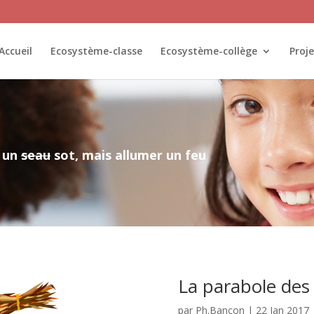
Accueil
Ecosystème-classe
Ecosystème-collège
Proje
r un
seau
sot, mais allumer un feu
La parabole des 
par
Ph.Bancon
|
22 Jan 2017