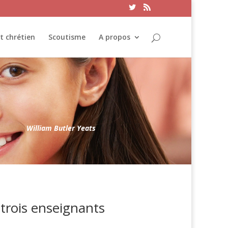
t chrétien
Scoutisme
A propos
William Butler Yeats
trois enseignants