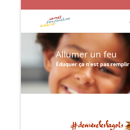
Allumer un feu
Éduquer ça n’est pas rempli