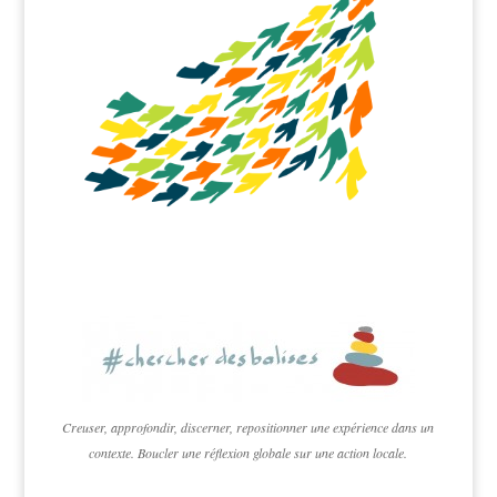
Creuser, approfondir, discerner, repositionner une expérience dans un
contexte. Boucler une réflexion globale sur une action locale.