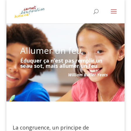
Allumer un feu
Éduquer ça n’est pas remplir un
seau
sot, mais allumer un feu
William Butler Yeats
La congruence, un principe de